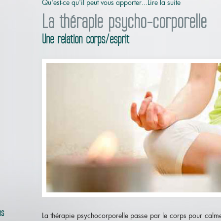
Qu'est-ce qu'il peut vous apporter...Lire la suite
La thérapie psycho-corporelle
Une relation corps/esprit
ns
La thérapie psychocorporelle passe par le corps pour calme